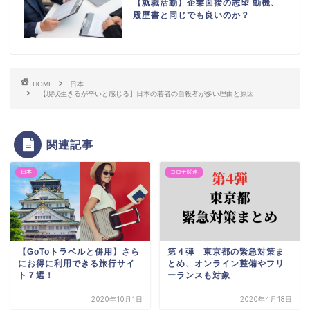
【就職活動】企業面接の志望 動機、
履歴書と同じでも良いのか？
HOME
日本
【現状生きるが辛いと感じる】日本の若者の自殺者が多い理由と原因
関連記事
日本
コロナ関連
【GoToトラベルと併用】さら
第４弾 東京都の緊急対策ま
にお得に利用できる旅行サイ
とめ、オンライン整備やフリ
ト７選！
ーランスも対象
2020年10月1日
2020年4月18日