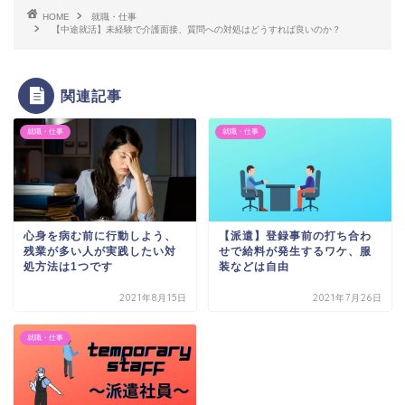
HOME
就職・仕事
【中途就活】未経験で介護面接、質問への対処はどうすれば良いのか？
関連記事
就職・仕事
就職・仕事
心身を病む前に行動しよう、
【派遣】登録事前の打ち合わ
残業が多い人が実践したい対
せで給料が発生するワケ、服
処方法は1つです
装などは自由
2021年8月15日
2021年7月26日
就職・仕事