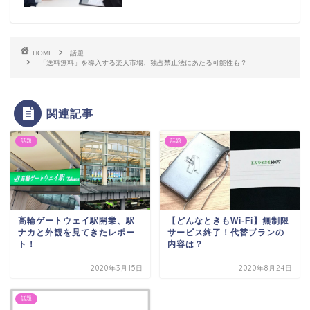
HOME
話題
「送料無料」を導入する楽天市場、独占禁止法にあたる可能性も？
関連記事
話題
話題
高輪ゲートウェイ駅開業、駅
【どんなときもWi-Fi】無制限
ナカと外観を見てきたレポー
サービス終了！代替プランの
ト！
内容は？
2020年3月15日
2020年8月24日
話題