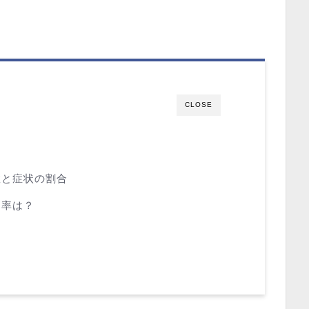
CLOSE
数と症状の割合
染率は？