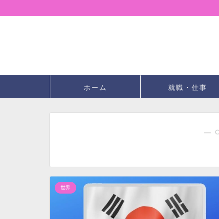
ホーム
就職・仕事
― 
世界