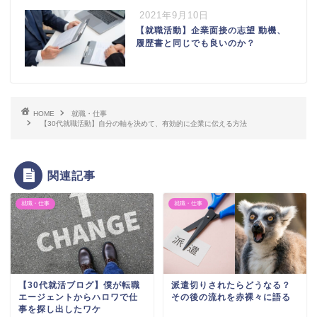
2021年9月10日
【就職活動】企業面接の志望 動機、
履歴書と同じでも良いのか？
HOME
就職・仕事
【30代就職活動】自分の軸を決めて、有効的に企業に伝える方法
関連記事
就職・仕事
就職・仕事
【30代就活ブログ】僕が転職
派遣切りされたらどうなる？
エージェントからハロワで仕
その後の流れを赤裸々に語る
事を探し出したワケ